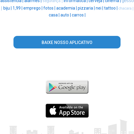
assistencia |
alarmes |
informatica |
cerveja |
cinema |
gesso
segurança |
|
biju |
1,99 |
emprego |
fotos |
academia |
pizzaria |
nei |
tattoo |
chacara |
casa |
auto |
carros |
BAIXE NOSSO APLICATIVO