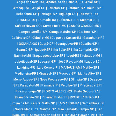
Angra dos Reis-RJ
|
Aparecida de Goiânia-GO
|
Apiaí-SP
|
Aracaju-SE
|
Arujá-SP
|
Barretos-SP
|
Batatais-SP
|
Bauru-SP
|
Bebedouro-SP
|
Bertioga-SP
|
Biguaçu-SC
|
Boa Vista-RR
|
BRASÍLIA-DF
|
Brumado-BA
|
Cabreúva-SP
|
Cajamar-SP
|
Caldas Novas-GO
|
Campo Belo-MG
|
CAMPO GRANDE-MS
|
Campos Jordão-SP
|
Caraguatatuba-SP
|
Cardoso-SP
|
Ceilândia-DF
|
Cláudio-MG
|
Duque de Caxias-RJ
|
Garanhuns-PE
|
GOIÂNIA-GO
|
Guará-DF
|
Guarapuava-PR
|
Guariba-SP
|
Guarujá-SP
|
Iguapé-SP
|
Ilha Bela-SP
|
Ilha Comprida-SP
|
Itabirito-MG
|
Itaquaquecetuba-SP
|
Itaqui-RS
|
Ituiutaba-MG
|
Jaboticabal-SP
|
Jacareí-SP
|
José Raydan-MG
|
Lages-SC
|
Londrina-PR
|
Luís Correia-PI
|
MANAUS-AM
|
Matão-SP
|
Medianeira-PR
|
Mirassol-SP
|
Mococa-SP
|
Monte Alto-SP
|
Morro Agudo-SP
|
Novo Progresso-PA
|
Olímpia-SP
|
Osasco-
SP
|
Paracatu-MG
|
Parnaíba-PI
|
Peruíbe-SP
|
Piracicaba-SP
|
Pirassununga-SP
|
PORTO ALEGRE-RS
|
Porto Seguro-BA
|
Praia Grande-SP
|
Ribeirão Preto-SP
|
RIO DE JANEIRO-RJ
|
Rolim de Moura-RO
|
Salto-SP
|
SALVADOR-BA
|
Samambaia-DF
|
Santa Maria-RS
|
Santos-SP
|
São Bernardo Campo-SP
|
São
Borja-RS
|
São Caetano do Sul-SP
|
São João Paraíso-MG
|
São