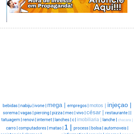
injeçao |
mega |
motos |
bebidas |
nabiju |
ivone |
empregos |
césar |
sorema |
vagas |
piercing |
pizza |
mec |
vivo |
restaurante |
|
imobiliaria |
tatuagem |
renovi |
internet |
lanches |
c |
lanche |
chacara |
1 |
carro |
computadores |
matao |
process |
bolsa |
automoveis |