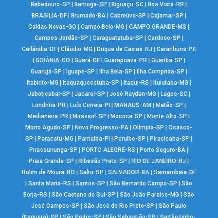
Bebedouro-SP
|
Bertioga-SP
|
Biguaçu-SC
|
Boa Vista-RR
|
BRASÍLIA-DF
|
Brumado-BA
|
Cabreúva-SP
|
Cajamar-SP
|
Caldas Novas-GO
|
Campo Belo-MG
|
CAMPO GRANDE-MS
|
Campos Jordão-SP
|
Caraguatatuba-SP
|
Cardoso-SP
|
Ceilândia-DF
|
Cláudio-MG
|
Duque de Caxias-RJ
|
Garanhuns-PE
|
GOIÂNIA-GO
|
Guará-DF
|
Guarapuava-PR
|
Guariba-SP
|
Guarujá-SP
|
Iguapé-SP
|
Ilha Bela-SP
|
Ilha Comprida-SP
|
Itabirito-MG
|
Itaquaquecetuba-SP
|
Itaqui-RS
|
Ituiutaba-MG
|
Jaboticabal-SP
|
Jacareí-SP
|
José Raydan-MG
|
Lages-SC
|
Londrina-PR
|
Luís Correia-PI
|
MANAUS-AM
|
Matão-SP
|
Medianeira-PR
|
Mirassol-SP
|
Mococa-SP
|
Monte Alto-SP
|
Morro Agudo-SP
|
Novo Progresso-PA
|
Olímpia-SP
|
Osasco-
SP
|
Paracatu-MG
|
Parnaíba-PI
|
Peruíbe-SP
|
Piracicaba-SP
|
Pirassununga-SP
|
PORTO ALEGRE-RS
|
Porto Seguro-BA
|
Praia Grande-SP
|
Ribeirão Preto-SP
|
RIO DE JANEIRO-RJ
|
Rolim de Moura-RO
|
Salto-SP
|
SALVADOR-BA
|
Samambaia-DF
|
Santa Maria-RS
|
Santos-SP
|
São Bernardo Campo-SP
|
São
Borja-RS
|
São Caetano do Sul-SP
|
São João Paraíso-MG
|
São
José Campos-SP
|
São José do Rio Preto-SP
|
São Paulo
(Itaquera)-SP
|
São Pedro-SP
|
São Sebastião-SP
|
Sertãozinho-