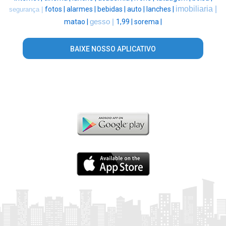
imobiliaria |
fotos |
alarmes |
bebidas |
auto |
lanches |
segurança |
matao |
gesso |
1,99 |
sorema |
BAIXE NOSSO APLICATIVO