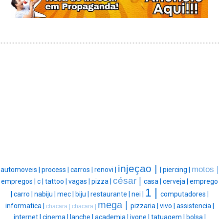
injeçao |
motos |
automoveis |
process |
carros |
renovi |
|
piercing |
césar |
empregos |
c |
tattoo |
vagas |
pizza |
casa |
cerveja |
emprego
1 |
|
carro |
nabiju |
mec |
biju |
restaurante |
nei |
computadores |
mega |
informatica |
pizzaria |
vivo |
assistencia |
chacara |
chacara |
internet |
cinema |
lanche |
academia |
ivone |
tatuagem |
bolsa |