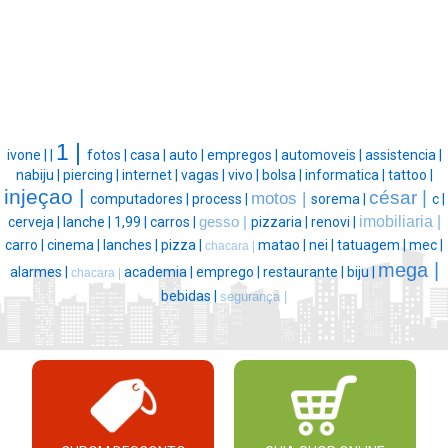
1 |
ivone |
|
fotos |
casa |
auto |
empregos |
automoveis |
assistencia |
nabiju |
piercing |
internet |
vagas |
vivo |
bolsa |
informatica |
tattoo |
injeçao |
césar |
motos |
computadores |
process |
sorema |
c |
imobiliaria |
cerveja |
lanche |
1,99 |
carros |
gesso |
pizzaria |
renovi |
carro |
cinema |
lanches |
pizza |
matao |
nei |
tatuagem |
mec |
chacara |
mega |
alarmes |
academia |
emprego |
restaurante |
biju |
chacara |
bebidas |
segurança |