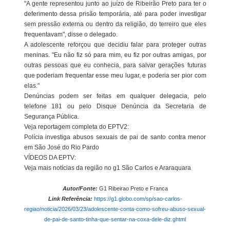
"A gente representou junto ao juízo de Ribeirão Preto para ter o
deferimento dessa prisão temporária, até para poder investigar
sem pressão externa ou dentro da religião, do terreiro que eles
frequentavam", disse o delegado.
A adolescente reforçou que decidiu falar para proteger outras
meninas. "Eu não fiz só para mim, eu fiz por outras amigas, por
outras pessoas que eu conhecia, para salvar gerações futuras
que poderiam frequentar esse meu lugar, e poderia ser pior com
elas."
Denúncias podem ser feitas em qualquer delegacia, pelo
telefone 181 ou pelo Disque Denúncia da Secretaria de
Segurança Pública.
Veja reportagem completa do EPTV2:
Polícia investiga abusos sexuais de pai de santo contra menor
em São José do Rio Pardo
VÍDEOS DA EPTV:
Veja mais notícias da região no g1 São Carlos e Araraquara
Autor/Fonte:
G1 Ribeirao Preto e Franca
Link Referência:
https://g1.globo.com/sp/sao-carlos-
regiao/noticia/2026/03/23/adolescente-conta-como-sofreu-abuso-sexual-
de-pai-de-santo-tinha-que-sentar-na-coxa-dele-diz.ghtml