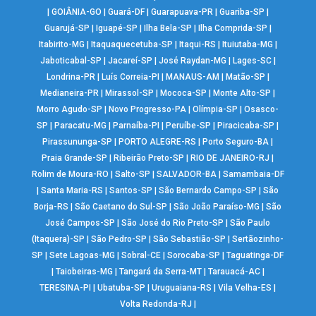
|
GOIÂNIA-GO
|
Guará-DF
|
Guarapuava-PR
|
Guariba-SP
|
Guarujá-SP
|
Iguapé-SP
|
Ilha Bela-SP
|
Ilha Comprida-SP
|
Itabirito-MG
|
Itaquaquecetuba-SP
|
Itaqui-RS
|
Ituiutaba-MG
|
Jaboticabal-SP
|
Jacareí-SP
|
José Raydan-MG
|
Lages-SC
|
Londrina-PR
|
Luís Correia-PI
|
MANAUS-AM
|
Matão-SP
|
Medianeira-PR
|
Mirassol-SP
|
Mococa-SP
|
Monte Alto-SP
|
Morro Agudo-SP
|
Novo Progresso-PA
|
Olímpia-SP
|
Osasco-
SP
|
Paracatu-MG
|
Parnaíba-PI
|
Peruíbe-SP
|
Piracicaba-SP
|
Pirassununga-SP
|
PORTO ALEGRE-RS
|
Porto Seguro-BA
|
Praia Grande-SP
|
Ribeirão Preto-SP
|
RIO DE JANEIRO-RJ
|
Rolim de Moura-RO
|
Salto-SP
|
SALVADOR-BA
|
Samambaia-DF
|
Santa Maria-RS
|
Santos-SP
|
São Bernardo Campo-SP
|
São
Borja-RS
|
São Caetano do Sul-SP
|
São João Paraíso-MG
|
São
José Campos-SP
|
São José do Rio Preto-SP
|
São Paulo
(Itaquera)-SP
|
São Pedro-SP
|
São Sebastião-SP
|
Sertãozinho-
SP
|
Sete Lagoas-MG
|
Sobral-CE
|
Sorocaba-SP
|
Taguatinga-DF
|
Taiobeiras-MG
|
Tangará da Serra-MT
|
Tarauacá-AC
|
TERESINA-PI
|
Ubatuba-SP
|
Uruguaiana-RS
|
Vila Velha-ES
|
Volta Redonda-RJ
|