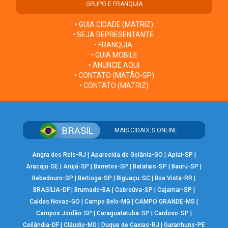
GRUPO E FRANQUIA
• GUIA CIDADE (MATRIZ)
• SEJA REPRESENTANTE
• FRANQUIA
• GUIA MOBILE
• ANUNCIE AQUI
• CONTATO (MATÃO-SP)
• CONTATO (MATRIZ)
MAIS CIDADES ONLINE
Angra dos Reis-RJ
|
Aparecida de Goiânia-GO
|
Apiaí-SP
|
Aracaju-SE
|
Arujá-SP
|
Barretos-SP
|
Batatais-SP
|
Bauru-SP
|
Bebedouro-SP
|
Bertioga-SP
|
Biguaçu-SC
|
Boa Vista-RR
|
BRASÍLIA-DF
|
Brumado-BA
|
Cabreúva-SP
|
Cajamar-SP
|
Caldas Novas-GO
|
Campo Belo-MG
|
CAMPO GRANDE-MS
|
Campos Jordão-SP
|
Caraguatatuba-SP
|
Cardoso-SP
|
Ceilândia-DF
|
Cláudio-MG
|
Duque de Caxias-RJ
|
Garanhuns-PE