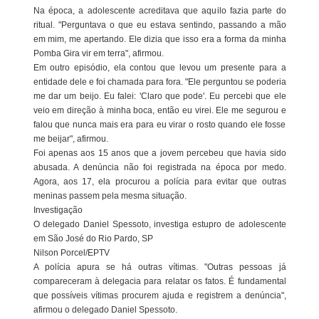
Na época, a adolescente acreditava que aquilo fazia parte do
ritual. "Perguntava o que eu estava sentindo, passando a mão
em mim, me apertando. Ele dizia que isso era a forma da minha
Pomba Gira vir em terra", afirmou.
Em outro episódio, ela contou que levou um presente para a
entidade dele e foi chamada para fora. "Ele perguntou se poderia
me dar um beijo. Eu falei: 'Claro que pode'. Eu percebi que ele
veio em direção à minha boca, então eu virei. Ele me segurou e
falou que nunca mais era para eu virar o rosto quando ele fosse
me beijar", afirmou.
Foi apenas aos 15 anos que a jovem percebeu que havia sido
abusada. A denúncia não foi registrada na época por medo.
Agora, aos 17, ela procurou a polícia para evitar que outras
meninas passem pela mesma situação.
Investigação
O delegado Daniel Spessoto, investiga estupro de adolescente
em São José do Rio Pardo, SP
Nilson Porcel/EPTV
A polícia apura se há outras vítimas. "Outras pessoas já
compareceram à delegacia para relatar os fatos. É fundamental
que possíveis vítimas procurem ajuda e registrem a denúncia",
afirmou o delegado Daniel Spessoto.