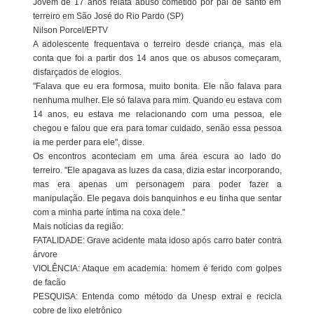
Jovem de 17 anos relata abuso cometido por pai de santo em
terreiro em São José do Rio Pardo (SP)
Nilson Porcel/EPTV
A adolescente frequentava o terreiro desde criança, mas ela
conta que foi a partir dos 14 anos que os abusos começaram,
disfarçados de elogios.
"Falava que eu era formosa, muito bonita. Ele não falava para
nenhuma mulher. Ele só falava para mim. Quando eu estava com
14 anos, eu estava me relacionando com uma pessoa, ele
chegou e falou que era para tomar cuidado, senão essa pessoa
ia me perder para ele", disse.
Os encontros aconteciam em uma área escura ao lado do
terreiro. "Ele apagava as luzes da casa, dizia estar incorporando,
mas era apenas um personagem para poder fazer a
manipulação. Ele pegava dois banquinhos e eu tinha que sentar
com a minha parte íntima na coxa dele."
Mais notícias da região:
FATALIDADE: Grave acidente mata idoso após carro bater contra
árvore
VIOLÊNCIA: Ataque em academia: homem é ferido com golpes
de facão
PESQUISA: Entenda como método da Unesp extrai e recicla
cobre de lixo eletrônico