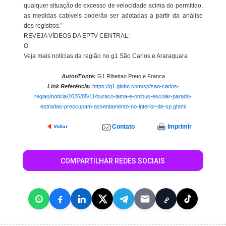
qualquer situação de excesso de velocidade acima do permitido,
as medidas cabíveis poderão ser adotadas a partir da análise
dos registros.'
REVEJA VÍDEOS DA EPTV CENTRAL:
O
Veja mais notícias da região no g1 São Carlos e Araraquara
Autor/Fonte:
G1 Ribeirao Preto e Franca
Link Referência:
https://g1.globo.com/sp/sao-carlos-
regiao/noticia/2026/05/11/buraco-lama-e-onibus-escolar-parado-
estradas-preocupam-assentamento-no-interior-de-sp.ghtml
Contato
Imprimir
Voltar
COMPARTILHAR REDES SOCIAIS