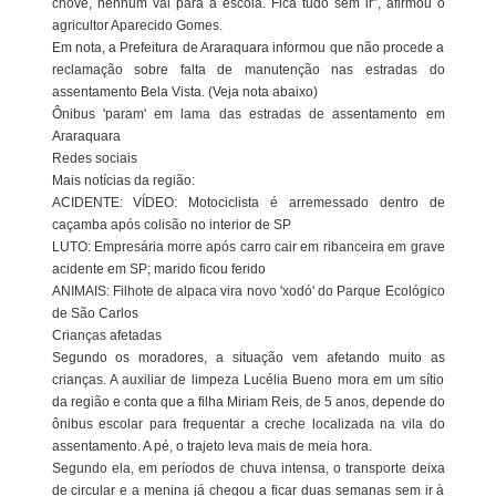
chove, nenhum vai para a escola. Fica tudo sem ir”, afirmou o
agricultor Aparecido Gomes.
Em nota, a Prefeitura de Araraquara informou que não procede a
reclamação sobre falta de manutenção nas estradas do
assentamento Bela Vista. (Veja nota abaixo)
Ônibus 'param' em lama das estradas de assentamento em
Araraquara
Redes sociais
Mais notícias da região:
ACIDENTE: VÍDEO: Motociclista é arremessado dentro de
caçamba após colisão no interior de SP
LUTO: Empresária morre após carro cair em ribanceira em grave
acidente em SP; marido ficou ferido
ANIMAIS: Filhote de alpaca vira novo 'xodó' do Parque Ecológico
de São Carlos
Crianças afetadas
Segundo os moradores, a situação vem afetando muito as
crianças. A auxiliar de limpeza Lucélia Bueno mora em um sítio
da região e conta que a filha Miriam Reis, de 5 anos, depende do
ônibus escolar para frequentar a creche localizada na vila do
assentamento. A pé, o trajeto leva mais de meia hora.
Segundo ela, em períodos de chuva intensa, o transporte deixa
de circular e a menina já chegou a ficar duas semanas sem ir à