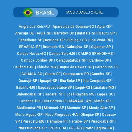
MAIS CIDADES ONLINE
Angra dos Reis-RJ
|
Aparecida de Goiânia-GO
|
Apiaí-SP
|
Aracaju-SE
|
Arujá-SP
|
Barretos-SP
|
Batatais-SP
|
Bauru-SP
|
Bebedouro-SP
|
Bertioga-SP
|
Biguaçu-SC
|
Boa Vista-RR
|
BRASÍLIA-DF
|
Brumado-BA
|
Cabreúva-SP
|
Cajamar-SP
|
Caldas Novas-GO
|
Campo Belo-MG
|
CAMPO GRANDE-MS
|
Campos Jordão-SP
|
Caraguatatuba-SP
|
Cardoso-SP
|
Ceilândia-DF
|
Cláudio-MG
|
Duque de Caxias-RJ
|
Garanhuns-PE
|
GOIÂNIA-GO
|
Guará-DF
|
Guarapuava-PR
|
Guariba-SP
|
Guarujá-SP
|
Iguapé-SP
|
Ilha Bela-SP
|
Ilha Comprida-SP
|
Itabirito-MG
|
Itaquaquecetuba-SP
|
Itaqui-RS
|
Ituiutaba-MG
|
Jaboticabal-SP
|
Jacareí-SP
|
José Raydan-MG
|
Lages-SC
|
Londrina-PR
|
Luís Correia-PI
|
MANAUS-AM
|
Matão-SP
|
Medianeira-PR
|
Mirassol-SP
|
Mococa-SP
|
Monte Alto-SP
|
Morro Agudo-SP
|
Novo Progresso-PA
|
Olímpia-SP
|
Osasco-
SP
|
Paracatu-MG
|
Parnaíba-PI
|
Peruíbe-SP
|
Piracicaba-SP
|
Pirassununga-SP
|
PORTO ALEGRE-RS
|
Porto Seguro-BA
|