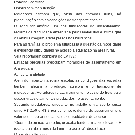
Roberto Batistinha.
Ônibus sem manutenção
Moradores afirmam que, além das estradas ruins, há
preocupação com as condições do transporte escolar.
O agricultor Antônio, um dos fundadores do assentamento,
reclama da dificuldade enfrentada pelos motoristas e afirma que
os ônibus chegam a ficar presos nos barrancos.
Para as famílias, o problema ultrapassa a questão da mobilidade
e evidência dificuldades no acesso à educação na área rural.
Veja reportagem completa do EPTV2:
Estradas precárias preocupam moradores de assentamento em
Araraquara
Agricultura afetada
Além do impacto na rotina escolar, as condições das estradas
também afetam a produção agrícola e o transporte de
mercadorias. Moradores relatam aumento no custo do frete para
escoar grãos e alimentos produzidos no assentamento.
Segundo produtores, enquanto no asfalto o transporte custa
entre R$ 2,50 e R$ 3 por quilômetro, dentro do assentamento o
valor pode dobrar por causa das dificuldades de acesso.
“Querendo ou não, a produção acaba tendo um custo elevado. E
isso chega até a mesa da família brasileira”, disse Lucélia.
O que diz a Prefeitura