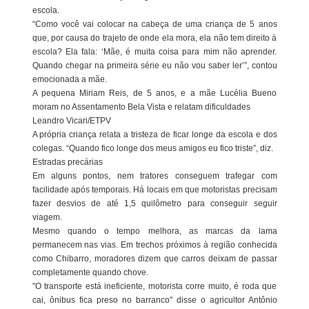
escola.
“Como você vai colocar na cabeça de uma criança de 5 anos
que, por causa do trajeto de onde ela mora, ela não tem direito à
escola? Ela fala: ‘Mãe, é muita coisa para mim não aprender.
Quando chegar na primeira série eu não vou saber ler’”, contou
emocionada a mãe.
A pequena Miriam Reis, de 5 anos, e a mãe Lucélia Bueno
moram no Assentamento Bela Vista e relatam dificuldades
Leandro Vicari/ETPV
A própria criança relata a tristeza de ficar longe da escola e dos
colegas. “Quando fico longe dos meus amigos eu fico triste”, diz.
Estradas precárias
Em alguns pontos, nem tratores conseguem trafegar com
facilidade após temporais. Há locais em que motoristas precisam
fazer desvios de até 1,5 quilômetro para conseguir seguir
viagem.
Mesmo quando o tempo melhora, as marcas da lama
permanecem nas vias. Em trechos próximos à região conhecida
como Chibarro, moradores dizem que carros deixam de passar
completamente quando chove.
"O transporte está ineficiente, motorista corre muito, é roda que
cai, ônibus fica preso no barranco" disse o agricultor Antônio