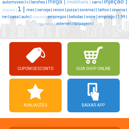
injeçao |
mega |
imobiliaria |
automoveis |
c |
lanches |
carro |
1 |
mec |
cerveja |
renovi |
pizza |
sorema |
|
tattoo |
cinema |
chacara |
nei |
casa |
auto |
empregos |
bebidas |
ivone |
emprego |
1,99 |
chacara |
internet |
tatuagem |
segurança |
CUPOM DESCONTO
GUIA SHOP ONLINE
AVALIAÇÕES
BAIXAR APP