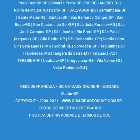
Praia Grande-SP
|
Ribeirão Preto-SP
|
RIO DE JANEIRO-RJ
|
Rolim de Moura-RO
|
Salto-SP
|
SALVADOR-BA
|
Samambaia-DF
|
Santa Maria-RS
|
Santos-SP
|
São Bernardo Campo-SP
|
São
Borja-RS
|
São Caetano do Sul-SP
|
São João Paraíso-MG
|
São
José Campos-SP
|
São José do Rio Preto-SP
|
São Paulo
(Itaquera)-SP
|
São Pedro-SP
|
São Sebastião-SP
|
Sertãozinho-
SP
|
Sete Lagoas-MG
|
Sobral-CE
|
Sorocaba-SP
|
Taguatinga-DF
|
Taiobeiras-MG
|
Tangará da Serra-MT
|
Tarauacá-AC
|
TERESINA-PI
|
Ubatuba-SP
|
Uruguaiana-RS
|
Vila Velha-ES
|
Volta Redonda-RJ
|
REDE DE FRANQUIA - GUIA CIDADE ONLINE ® - UNIDADE:
Matão-SP
COPYRIGHT • 2006-2021 -
WWW.GUIACIDADEONLINE.COM.BR
-
TODOS OS DIREITOS RESERVADOS
POLÍTICA DE PRIVACIDADE E TERMOS DE USO