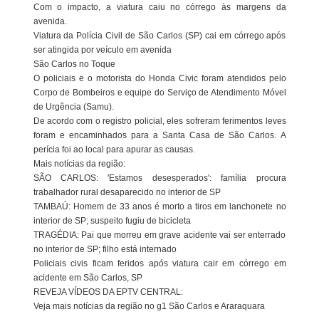
Com o impacto, a viatura caiu no córrego às margens da
avenida.
Viatura da Polícia Civil de São Carlos (SP) cai em córrego após
ser atingida por veículo em avenida
São Carlos no Toque
O policiais e o motorista do Honda Civic foram atendidos pelo
Corpo de Bombeiros e equipe do Serviço de Atendimento Móvel
de Urgência (Samu).
De acordo com o registro policial, eles sofreram ferimentos leves
foram e encaminhados para a Santa Casa de São Carlos. A
perícia foi ao local para apurar as causas.
Mais notícias da região:
SÃO CARLOS: 'Estamos desesperados': família procura
trabalhador rural desaparecido no interior de SP
TAMBAÚ: Homem de 33 anos é morto a tiros em lanchonete no
interior de SP; suspeito fugiu de bicicleta
TRAGÉDIA: Pai que morreu em grave acidente vai ser enterrado
no interior de SP; filho está internado
Policiais civis ficam feridos após viatura cair em córrego em
acidente em São Carlos, SP
REVEJA VÍDEOS DA EPTV CENTRAL:
Veja mais notícias da região no g1 São Carlos e Araraquara