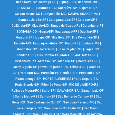
Bebedouro-SP
|
Bertioga-SP
|
Biguaçu-SC
|
Boa Vista-RR
|
BRASÍLIA-DF
|
Brumado-BA
|
Cabreúva-SP
|
Cajamar-SP
|
Caldas Novas-GO
|
Campo Belo-MG
|
CAMPO GRANDE-MS
|
Campos Jordão-SP
|
Caraguatatuba-SP
|
Cardoso-SP
|
Ceilândia-DF
|
Cláudio-MG
|
Duque de Caxias-RJ
|
Garanhuns-PE
|
GOIÂNIA-GO
|
Guará-DF
|
Guarapuava-PR
|
Guariba-SP
|
Guarujá-SP
|
Iguapé-SP
|
Ilha Bela-SP
|
Ilha Comprida-SP
|
Itabirito-MG
|
Itaquaquecetuba-SP
|
Itaqui-RS
|
Ituiutaba-MG
|
Jaboticabal-SP
|
Jacareí-SP
|
José Raydan-MG
|
Lages-SC
|
Londrina-PR
|
Luís Correia-PI
|
MANAUS-AM
|
Matão-SP
|
Medianeira-PR
|
Mirassol-SP
|
Mococa-SP
|
Monte Alto-SP
|
Morro Agudo-SP
|
Novo Progresso-PA
|
Olímpia-SP
|
Osasco-
SP
|
Paracatu-MG
|
Parnaíba-PI
|
Peruíbe-SP
|
Piracicaba-SP
|
Pirassununga-SP
|
PORTO ALEGRE-RS
|
Porto Seguro-BA
|
Praia Grande-SP
|
Ribeirão Preto-SP
|
RIO DE JANEIRO-RJ
|
Rolim de Moura-RO
|
Salto-SP
|
SALVADOR-BA
|
Samambaia-DF
|
Santa Maria-RS
|
Santos-SP
|
São Bernardo Campo-SP
|
São
Borja-RS
|
São Caetano do Sul-SP
|
São João Paraíso-MG
|
São
José Campos-SP
|
São José do Rio Preto-SP
|
São Paulo
(Itaquera)-SP
|
São Pedro-SP
|
São Sebastião-SP
|
Sertãozinho-