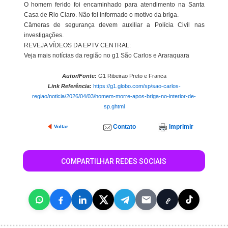
O homem ferido foi encaminhado para atendimento na Santa
Casa de Rio Claro. Não foi informado o motivo da briga.
Câmeras de segurança devem auxiliar a Polícia Civil nas
investigações.
REVEJA VÍDEOS DA EPTV CENTRAL:
Veja mais notícias da região no g1 São Carlos e Araraquara
Autor/Fonte:
G1 Ribeirao Preto e Franca
Link Referência:
https://g1.globo.com/sp/sao-carlos-
regiao/noticia/2026/04/03/homem-morre-apos-briga-no-interior-de-
sp.ghtml
Contato
Imprimir
Voltar
COMPARTILHAR REDES SOCIAIS