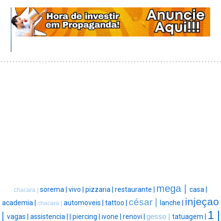
mega |
sorema |
vivo |
pizzaria |
restaurante |
casa |
chacara |
injeçao
césar |
academia |
automoveis |
tattoo |
lanche |
chacara |
1 |
|
vagas |
assistencia |
|
piercing |
ivone |
renovi |
gesso |
tatuagem |