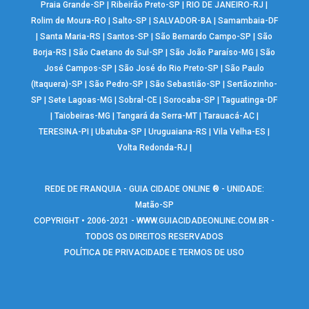
Praia Grande-SP
|
Ribeirão Preto-SP
|
RIO DE JANEIRO-RJ
|
Rolim de Moura-RO
|
Salto-SP
|
SALVADOR-BA
|
Samambaia-DF
|
Santa Maria-RS
|
Santos-SP
|
São Bernardo Campo-SP
|
São
Borja-RS
|
São Caetano do Sul-SP
|
São João Paraíso-MG
|
São
José Campos-SP
|
São José do Rio Preto-SP
|
São Paulo
(Itaquera)-SP
|
São Pedro-SP
|
São Sebastião-SP
|
Sertãozinho-
SP
|
Sete Lagoas-MG
|
Sobral-CE
|
Sorocaba-SP
|
Taguatinga-DF
|
Taiobeiras-MG
|
Tangará da Serra-MT
|
Tarauacá-AC
|
TERESINA-PI
|
Ubatuba-SP
|
Uruguaiana-RS
|
Vila Velha-ES
|
Volta Redonda-RJ
|
REDE DE FRANQUIA - GUIA CIDADE ONLINE ® - UNIDADE:
Matão-SP
COPYRIGHT • 2006-2021 -
WWW.GUIACIDADEONLINE.COM.BR
-
TODOS OS DIREITOS RESERVADOS
POLÍTICA DE PRIVACIDADE E TERMOS DE USO