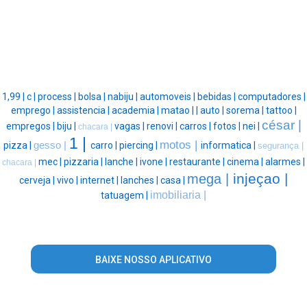
1,99 |
c |
process |
bolsa |
nabiju |
automoveis |
bebidas |
computadores |
emprego |
assistencia |
academia |
matao |
|
auto |
sorema |
tattoo |
césar |
empregos |
biju |
vagas |
renovi |
carros |
fotos |
nei |
chacara |
1 |
motos |
pizza |
gesso |
carro |
piercing |
informatica |
segurança |
mec |
pizzaria |
lanche |
ivone |
restaurante |
cinema |
alarmes |
chacara |
injeçao |
mega |
cerveja |
vivo |
internet |
lanches |
casa |
imobiliaria |
tatuagem |
BAIXE NOSSO APLICATIVO