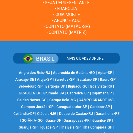
• SEJA REPRESENTANTE
• FRANQUIA
• GUIA MOBILE
• ANUNCIE AQUI
• CONTATO (MATÃO-SP)
• CONTATO (MATRIZ)
MAIS CIDADES ONLINE
Angra dos Reis-RJ
|
Aparecida de Goiânia-GO
|
Apiaí-SP
|
Aracaju-SE
|
Arujá-SP
|
Barretos-SP
|
Batatais-SP
|
Bauru-SP
|
Bebedouro-SP
|
Bertioga-SP
|
Biguaçu-SC
|
Boa Vista-RR
|
BRASÍLIA-DF
|
Brumado-BA
|
Cabreúva-SP
|
Cajamar-SP
|
Caldas Novas-GO
|
Campo Belo-MG
|
CAMPO GRANDE-MS
|
Campos Jordão-SP
|
Caraguatatuba-SP
|
Cardoso-SP
|
Ceilândia-DF
|
Cláudio-MG
|
Duque de Caxias-RJ
|
Garanhuns-PE
|
GOIÂNIA-GO
|
Guará-DF
|
Guarapuava-PR
|
Guariba-SP
|
Guarujá-SP
|
Iguapé-SP
|
Ilha Bela-SP
|
Ilha Comprida-SP
|