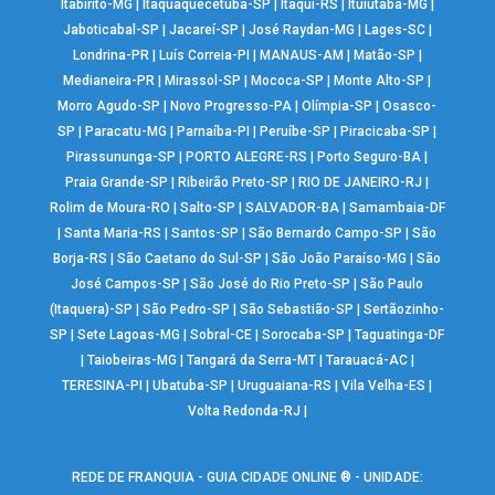
Itabirito-MG
|
Itaquaquecetuba-SP
|
Itaqui-RS
|
Ituiutaba-MG
|
Jaboticabal-SP
|
Jacareí-SP
|
José Raydan-MG
|
Lages-SC
|
Londrina-PR
|
Luís Correia-PI
|
MANAUS-AM
|
Matão-SP
|
Medianeira-PR
|
Mirassol-SP
|
Mococa-SP
|
Monte Alto-SP
|
Morro Agudo-SP
|
Novo Progresso-PA
|
Olímpia-SP
|
Osasco-
SP
|
Paracatu-MG
|
Parnaíba-PI
|
Peruíbe-SP
|
Piracicaba-SP
|
Pirassununga-SP
|
PORTO ALEGRE-RS
|
Porto Seguro-BA
|
Praia Grande-SP
|
Ribeirão Preto-SP
|
RIO DE JANEIRO-RJ
|
Rolim de Moura-RO
|
Salto-SP
|
SALVADOR-BA
|
Samambaia-DF
|
Santa Maria-RS
|
Santos-SP
|
São Bernardo Campo-SP
|
São
Borja-RS
|
São Caetano do Sul-SP
|
São João Paraíso-MG
|
São
José Campos-SP
|
São José do Rio Preto-SP
|
São Paulo
(Itaquera)-SP
|
São Pedro-SP
|
São Sebastião-SP
|
Sertãozinho-
SP
|
Sete Lagoas-MG
|
Sobral-CE
|
Sorocaba-SP
|
Taguatinga-DF
|
Taiobeiras-MG
|
Tangará da Serra-MT
|
Tarauacá-AC
|
TERESINA-PI
|
Ubatuba-SP
|
Uruguaiana-RS
|
Vila Velha-ES
|
Volta Redonda-RJ
|
REDE DE FRANQUIA - GUIA CIDADE ONLINE ® - UNIDADE: