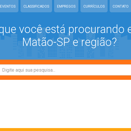
EVENTOS
CLASSIFICADOS
EMPREGOS
CURRÍCULOS
CONTATO
que você está procurando
Matão-SP e região?