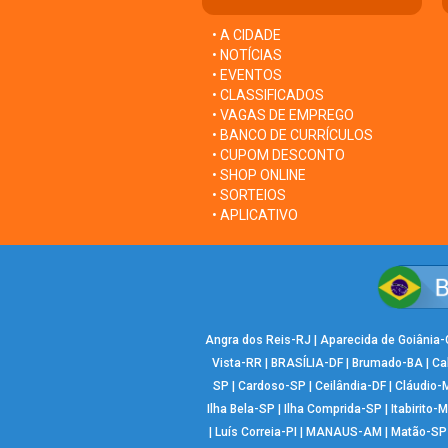
• A CIDADE
• NOTÍCIAS
• EVENTOS
• CLASSIFICADOS
• VAGAS DE EMPREGO
• BANCO DE CURRÍCULOS
• CUPOM DESCONTO
• SHOP ONLINE
• SORTEIOS
• APLICATIVO
Angra dos Reis-RJ
|
Aparecida de Goiânia
Vista-RR
|
BRASÍLIA-DF
|
Brumado-BA
|
Ca
SP
|
Cardoso-SP
|
Ceilândia-DF
|
Cláudio-
Ilha Bela-SP
|
Ilha Comprida-SP
|
Itabirito-
|
Luís Correia-PI
|
MANAUS-AM
|
Matão-SP