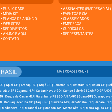
• PUBLICIDADE
• ASSINANTES (EMPRESARIAL)
• MÍDIA KIT
• EVENTOS E CIA
• PLANOS DE ANÚNCIO
• CLASSIFICADOS
• WEB SITES
• EMPREGOS
• DEPOIMENTOS
• CURRÍCULOS
• ANUNCIE AQUI
• REPRESENTANTES
• CONTATO
MAIS CIDADES ONLINE
-GO
|
Apiaí-SP
|
Aracaju-SE
|
Arujá-SP
|
Barretos-SP
|
Batatais-SP
|
Bauru-SP
|
Be
breúva-SP
|
Cajamar-SP
|
Caldas Novas-GO
|
Campo Belo-MG
|
CAMPO GRANDE
MG
|
Duque de Caxias-RJ
|
Garanhuns-PE
|
GOIÂNIA-GO
|
Guará-DF
|
Guarapuava
MG
|
Itaquaquecetuba-SP
|
Itaqui-RS
|
Ituiutaba-MG
|
Jaboticabal-SP
|
Jacareí-SP
|
Medianeira-PR
|
Mirassol-SP
|
Mococa-SP
|
Monte Alto-SP
|
Morro Agudo-SP
|