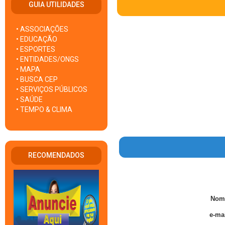
GUIA UTILIDADES
• ASSOCIAÇÕES
• EDUCAÇÃO
• ESPORTES
• ENTIDADES/ONGS
• MAPA
• BUSCA CEP
• SERVIÇOS PÚBLICOS
• SAÚDE
• TEMPO & CLIMA
RECOMENDADOS
Nom
e-mai