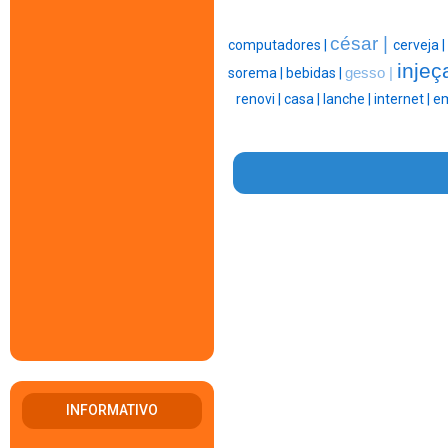
césar |
computadores |
cerveja |
injeç
sorema |
bebidas |
gesso |
renovi |
casa |
lanche |
internet |
em
INFORMATIVO