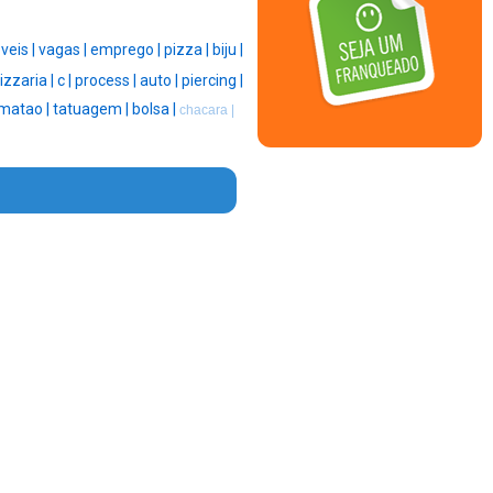
eis |
vagas |
emprego |
pizza |
biju |
izzaria |
c |
process |
auto |
piercing |
matao |
tatuagem |
bolsa |
chacara |