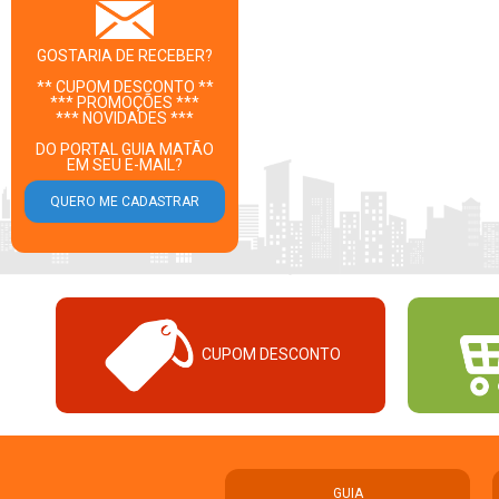
GOSTARIA DE RECEBER?
** CUPOM DESCONTO **
*** PROMOÇÕES ***
*** NOVIDADES ***
DO PORTAL GUIA MATÃO
EM SEU E-MAIL?
CUPOM DESCONTO
GUIA