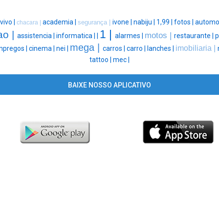
vivo |
academia |
ivone |
nabiju |
1,99 |
fotos |
automov
segurança |
chacara |
1 |
ao |
motos |
assistencia |
informatica |
|
alarmes |
restaurante |
p
mega |
imobiliaria |
pregos |
cinema |
nei |
carros |
carro |
lanches |
tattoo |
mec |
BAIXE NOSSO APLICATIVO