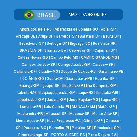
MAIS CIDADES ONLINE
Angra dos Reis-RJ
|
Aparecida de Goiânia-GO
|
Apiaí-SP
|
Aracaju-SE
|
Arujá-SP
|
Barretos-SP
|
Batatais-SP
|
Bauru-SP
|
Bebedouro-SP
|
Bertioga-SP
|
Biguaçu-SC
|
Boa Vista-RR
|
BRASÍLIA-DF
|
Brumado-BA
|
Cabreúva-SP
|
Cajamar-SP
|
Caldas Novas-GO
|
Campo Belo-MG
|
CAMPO GRANDE-MS
|
Campos Jordão-SP
|
Caraguatatuba-SP
|
Cardoso-SP
|
Ceilândia-DF
|
Cláudio-MG
|
Duque de Caxias-RJ
|
Garanhuns-PE
|
GOIÂNIA-GO
|
Guará-DF
|
Guarapuava-PR
|
Guariba-SP
|
Guarujá-SP
|
Iguapé-SP
|
Ilha Bela-SP
|
Ilha Comprida-SP
|
Itabirito-MG
|
Itaquaquecetuba-SP
|
Itaqui-RS
|
Ituiutaba-MG
|
Jaboticabal-SP
|
Jacareí-SP
|
José Raydan-MG
|
Lages-SC
|
Londrina-PR
|
Luís Correia-PI
|
MANAUS-AM
|
Matão-SP
|
Medianeira-PR
|
Mirassol-SP
|
Mococa-SP
|
Monte Alto-SP
|
Morro Agudo-SP
|
Novo Progresso-PA
|
Olímpia-SP
|
Osasco-
SP
|
Paracatu-MG
|
Parnaíba-PI
|
Peruíbe-SP
|
Piracicaba-SP
|
Pirassununga-SP
|
PORTO ALEGRE-RS
|
Porto Seguro-BA
|