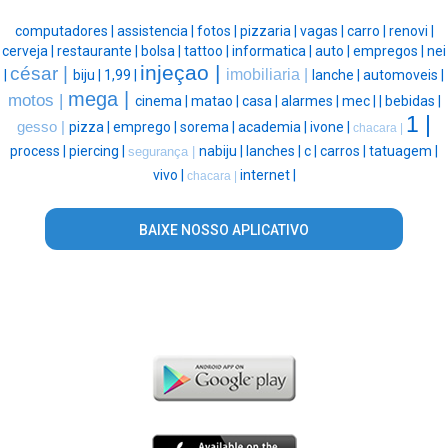
computadores |
assistencia |
fotos |
pizzaria |
vagas |
carro |
renovi |
cerveja |
restaurante |
bolsa |
tattoo |
informatica |
auto |
empregos |
nei
injeçao |
césar |
imobiliaria |
|
biju |
1,99 |
lanche |
automoveis |
mega |
motos |
cinema |
matao |
casa |
alarmes |
mec |
|
bebidas |
1 |
gesso |
pizza |
emprego |
sorema |
academia |
ivone |
chacara |
process |
piercing |
nabiju |
lanches |
c |
carros |
tatuagem |
segurança |
vivo |
internet |
chacara |
BAIXE NOSSO APLICATIVO