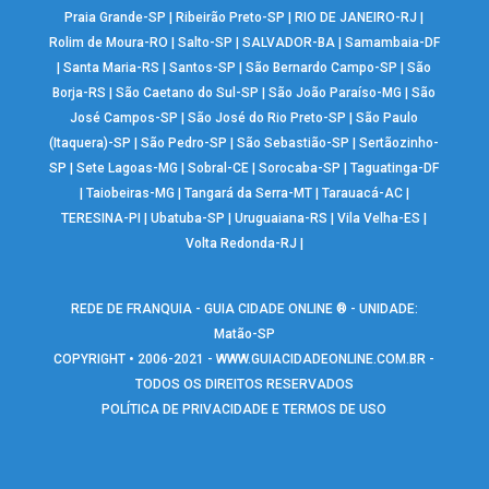
Praia Grande-SP
|
Ribeirão Preto-SP
|
RIO DE JANEIRO-RJ
|
Rolim de Moura-RO
|
Salto-SP
|
SALVADOR-BA
|
Samambaia-DF
|
Santa Maria-RS
|
Santos-SP
|
São Bernardo Campo-SP
|
São
Borja-RS
|
São Caetano do Sul-SP
|
São João Paraíso-MG
|
São
José Campos-SP
|
São José do Rio Preto-SP
|
São Paulo
(Itaquera)-SP
|
São Pedro-SP
|
São Sebastião-SP
|
Sertãozinho-
SP
|
Sete Lagoas-MG
|
Sobral-CE
|
Sorocaba-SP
|
Taguatinga-DF
|
Taiobeiras-MG
|
Tangará da Serra-MT
|
Tarauacá-AC
|
TERESINA-PI
|
Ubatuba-SP
|
Uruguaiana-RS
|
Vila Velha-ES
|
Volta Redonda-RJ
|
REDE DE FRANQUIA - GUIA CIDADE ONLINE ® - UNIDADE:
Matão-SP
COPYRIGHT • 2006-2021 -
WWW.GUIACIDADEONLINE.COM.BR
-
TODOS OS DIREITOS RESERVADOS
POLÍTICA DE PRIVACIDADE E TERMOS DE USO