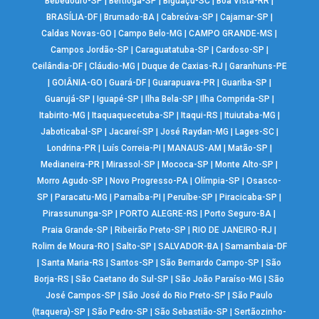
Bebedouro-SP
|
Bertioga-SP
|
Biguaçu-SC
|
Boa Vista-RR
|
BRASÍLIA-DF
|
Brumado-BA
|
Cabreúva-SP
|
Cajamar-SP
|
Caldas Novas-GO
|
Campo Belo-MG
|
CAMPO GRANDE-MS
|
Campos Jordão-SP
|
Caraguatatuba-SP
|
Cardoso-SP
|
Ceilândia-DF
|
Cláudio-MG
|
Duque de Caxias-RJ
|
Garanhuns-PE
|
GOIÂNIA-GO
|
Guará-DF
|
Guarapuava-PR
|
Guariba-SP
|
Guarujá-SP
|
Iguapé-SP
|
Ilha Bela-SP
|
Ilha Comprida-SP
|
Itabirito-MG
|
Itaquaquecetuba-SP
|
Itaqui-RS
|
Ituiutaba-MG
|
Jaboticabal-SP
|
Jacareí-SP
|
José Raydan-MG
|
Lages-SC
|
Londrina-PR
|
Luís Correia-PI
|
MANAUS-AM
|
Matão-SP
|
Medianeira-PR
|
Mirassol-SP
|
Mococa-SP
|
Monte Alto-SP
|
Morro Agudo-SP
|
Novo Progresso-PA
|
Olímpia-SP
|
Osasco-
SP
|
Paracatu-MG
|
Parnaíba-PI
|
Peruíbe-SP
|
Piracicaba-SP
|
Pirassununga-SP
|
PORTO ALEGRE-RS
|
Porto Seguro-BA
|
Praia Grande-SP
|
Ribeirão Preto-SP
|
RIO DE JANEIRO-RJ
|
Rolim de Moura-RO
|
Salto-SP
|
SALVADOR-BA
|
Samambaia-DF
|
Santa Maria-RS
|
Santos-SP
|
São Bernardo Campo-SP
|
São
Borja-RS
|
São Caetano do Sul-SP
|
São João Paraíso-MG
|
São
José Campos-SP
|
São José do Rio Preto-SP
|
São Paulo
(Itaquera)-SP
|
São Pedro-SP
|
São Sebastião-SP
|
Sertãozinho-