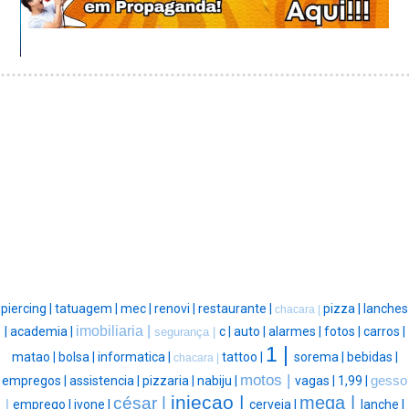
piercing |
tatuagem |
mec |
renovi |
restaurante |
pizza |
lanches
chacara |
imobiliaria |
|
academia |
c |
auto |
alarmes |
fotos |
carros |
segurança |
1 |
matao |
bolsa |
informatica |
tattoo |
sorema |
bebidas |
chacara |
motos |
empregos |
assistencia |
pizzaria |
nabiju |
vagas |
1,99 |
gesso
injeçao |
mega |
césar |
|
emprego |
ivone |
cerveja |
lanche |