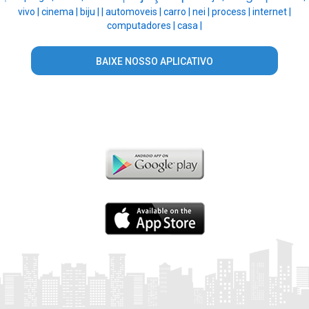
vivo |
cinema |
biju |
|
automoveis |
carro |
nei |
process |
internet |
computadores |
casa |
BAIXE NOSSO APLICATIVO