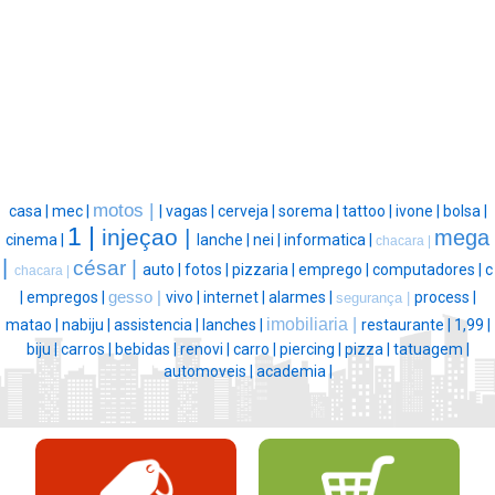
motos |
casa |
mec |
|
vagas |
cerveja |
sorema |
tattoo |
ivone |
bolsa |
1 |
injeçao |
mega
cinema |
lanche |
nei |
informatica |
chacara |
|
césar |
auto |
fotos |
pizzaria |
emprego |
computadores |
c
chacara |
|
empregos |
gesso |
vivo |
internet |
alarmes |
process |
segurança |
imobiliaria |
matao |
nabiju |
assistencia |
lanches |
restaurante |
1,99 |
biju |
carros |
bebidas |
renovi |
carro |
piercing |
pizza |
tatuagem |
automoveis |
academia |