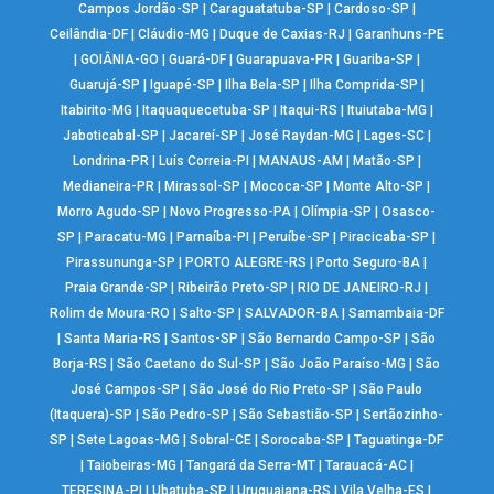
Campos Jordão-SP
|
Caraguatatuba-SP
|
Cardoso-SP
|
Ceilândia-DF
|
Cláudio-MG
|
Duque de Caxias-RJ
|
Garanhuns-PE
|
GOIÂNIA-GO
|
Guará-DF
|
Guarapuava-PR
|
Guariba-SP
|
Guarujá-SP
|
Iguapé-SP
|
Ilha Bela-SP
|
Ilha Comprida-SP
|
Itabirito-MG
|
Itaquaquecetuba-SP
|
Itaqui-RS
|
Ituiutaba-MG
|
Jaboticabal-SP
|
Jacareí-SP
|
José Raydan-MG
|
Lages-SC
|
Londrina-PR
|
Luís Correia-PI
|
MANAUS-AM
|
Matão-SP
|
Medianeira-PR
|
Mirassol-SP
|
Mococa-SP
|
Monte Alto-SP
|
Morro Agudo-SP
|
Novo Progresso-PA
|
Olímpia-SP
|
Osasco-
SP
|
Paracatu-MG
|
Parnaíba-PI
|
Peruíbe-SP
|
Piracicaba-SP
|
Pirassununga-SP
|
PORTO ALEGRE-RS
|
Porto Seguro-BA
|
Praia Grande-SP
|
Ribeirão Preto-SP
|
RIO DE JANEIRO-RJ
|
Rolim de Moura-RO
|
Salto-SP
|
SALVADOR-BA
|
Samambaia-DF
|
Santa Maria-RS
|
Santos-SP
|
São Bernardo Campo-SP
|
São
Borja-RS
|
São Caetano do Sul-SP
|
São João Paraíso-MG
|
São
José Campos-SP
|
São José do Rio Preto-SP
|
São Paulo
(Itaquera)-SP
|
São Pedro-SP
|
São Sebastião-SP
|
Sertãozinho-
SP
|
Sete Lagoas-MG
|
Sobral-CE
|
Sorocaba-SP
|
Taguatinga-DF
|
Taiobeiras-MG
|
Tangará da Serra-MT
|
Tarauacá-AC
|
TERESINA-PI
|
Ubatuba-SP
|
Uruguaiana-RS
|
Vila Velha-ES
|