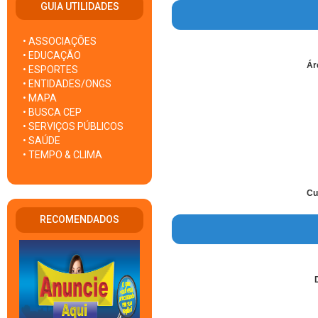
GUIA UTILIDADES
• ASSOCIAÇÕES
• EDUCAÇÃO
Ár
• ESPORTES
• ENTIDADES/ONGS
• MAPA
• BUSCA CEP
• SERVIÇOS PÚBLICOS
• SAÚDE
• TEMPO & CLIMA
Cu
RECOMENDADOS