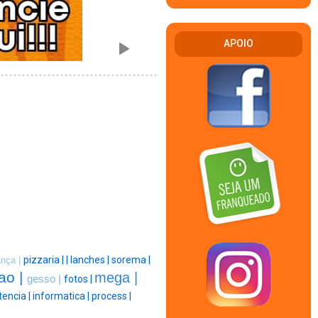
APOIO
pizzaria |
|
lanches |
sorema |
ança |
ao |
mega |
gesso |
fotos |
tencia |
informatica |
process |