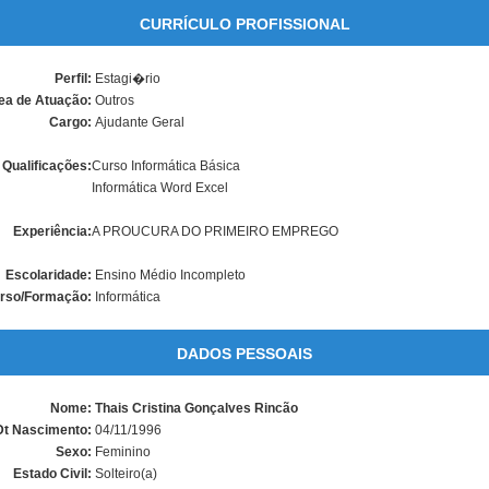
CURRÍCULO PROFISSIONAL
Perfil:
Estagi�rio
ea de Atuação:
Outros
Cargo:
Ajudante Geral
Qualificações:
Curso Informática Básica
Informática Word Excel
Experiência:
A PROUCURA DO PRIMEIRO EMPREGO
Escolaridade:
Ensino Médio Incompleto
rso/Formação:
Informática
DADOS PESSOAIS
Nome:
Thais Cristina Gonçalves Rincão
Dt Nascimento:
04/11/1996
Sexo:
Feminino
Estado Civil:
Solteiro(a)