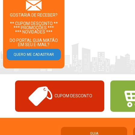
GOSTARIA DE RECEBER?
** CUPOM DESCONTO **
*** PROMOÇÕES ***
*** NOVIDADES ***
DO PORTAL GUIA MATÃO
EM SEU E-MAIL?
CUPOM DESCONTO
GUIA