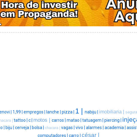
1 |
imobiliaria |
enovi |
1,99 |
empregos |
lanche |
pizza |
nabiju |
segur
injeç
motos |
tattoo |
c |
carros |
matao |
tatuagem |
piercing |
hacara |
o |
biju |
cerveja |
bolsa |
vagas |
vivo |
alarmes |
academia |
assis
chacara |
césar |
computadores |
carro |