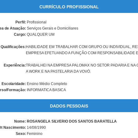
CURRÍCULO PROFISSIONAL
Perfil:
Profissional
ea de Atuação:
Serviços Gerais e Domiciliares
Cargo:
QUALQUER UM
Qualificações:
HABILIDADE EM TRABALHAR COM GRUPO OU INDIVIDUAL, R
EMPRESA EFETUANDO A FUNÇÃO COM RESPONSABILIDADE E
Experiência:
TRABALHEI NA EMPRESA PALOMAX NO SETOR PADARIA E NA 
A WORK E NA PASTELARIA DA VOVÓ.
Escolaridade:
Ensino Médio Completo
rso/Formação:
INFORMATICA BASICA
DADOS PESSOAIS
Nome:
ROSANGELA SILVERIO DOS SANTOS BARATELLA
Dt Nascimento:
14/08/1990
Sexo:
Feminino