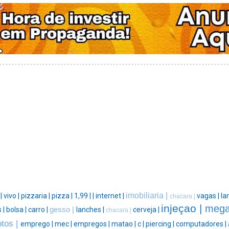
imobiliaria |
 |
vivo |
pizzaria |
pizza |
1,99 |
|
internet |
vagas |
la
chacara |
injeçao |
mega
 |
bolsa |
carro |
gesso |
lanches |
cerveja |
chacara |
tos |
emprego |
mec |
empregos |
matao |
c |
piercing |
computadores |