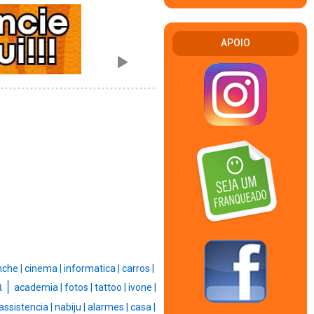
APOIO
nche |
cinema |
informatica |
carros |
 |
academia |
fotos |
tattoo |
ivone |
assistencia |
nabiju |
alarmes |
casa |