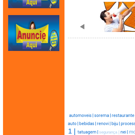
automoveis |
sorema |
restaurante
auto |
bebidas |
renovi |
biju |
process
1 |
mo
tatuagem |
nei |
segurança |