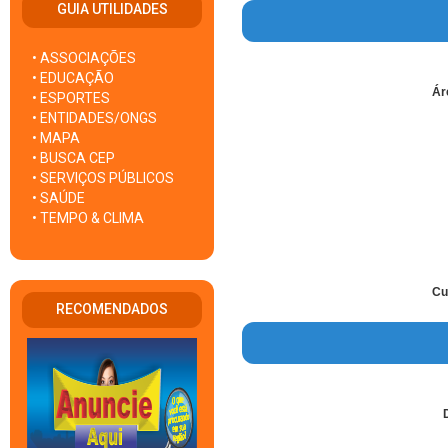
GUIA UTILIDADES
• ASSOCIAÇÕES
• EDUCAÇÃO
Ár
• ESPORTES
• ENTIDADES/ONGS
• MAPA
• BUSCA CEP
• SERVIÇOS PÚBLICOS
• SAÚDE
• TEMPO & CLIMA
Cu
RECOMENDADOS