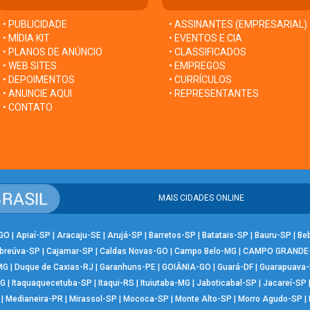
• PUBLICIDADE
• ASSINANTES (EMPRESARIAL)
• MÍDIA KIT
• EVENTOS E CIA
• PLANOS DE ANÚNCIO
• CLASSIFICADOS
• WEB SITES
• EMPREGOS
• DEPOIMENTOS
• CURRÍCULOS
• ANUNCIE AQUI
• REPRESENTANTES
• CONTATO
MAIS CIDADES ONLINE
-GO
|
Apiaí-SP
|
Aracaju-SE
|
Arujá-SP
|
Barretos-SP
|
Batatais-SP
|
Bauru-SP
|
Be
breúva-SP
|
Cajamar-SP
|
Caldas Novas-GO
|
Campo Belo-MG
|
CAMPO GRANDE
MG
|
Duque de Caxias-RJ
|
Garanhuns-PE
|
GOIÂNIA-GO
|
Guará-DF
|
Guarapuava
MG
|
Itaquaquecetuba-SP
|
Itaqui-RS
|
Ituiutaba-MG
|
Jaboticabal-SP
|
Jacareí-SP
|
Medianeira-PR
|
Mirassol-SP
|
Mococa-SP
|
Monte Alto-SP
|
Morro Agudo-SP
|