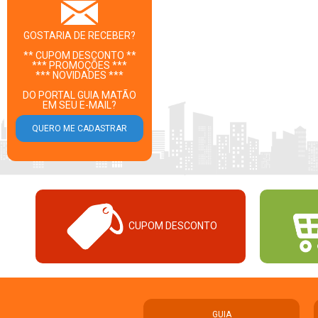
GOSTARIA DE RECEBER?
** CUPOM DESCONTO **
*** PROMOÇÕES ***
*** NOVIDADES ***
DO PORTAL GUIA MATÃO
EM SEU E-MAIL?
CUPOM DESCONTO
GUIA