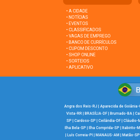
• A CIDADE
• NOTÍCIAS
• EVENTOS
• CLASSIFICADOS
• VAGAS DE EMPREGO
• BANCO DE CURRÍCULOS
• CUPOM DESCONTO
• SHOP ONLINE
• SORTEIOS
• APLICATIVO
Angra dos Reis-RJ
|
Aparecida de Goiânia
Vista-RR
|
BRASÍLIA-DF
|
Brumado-BA
|
Ca
SP
|
Cardoso-SP
|
Ceilândia-DF
|
Cláudio-
Ilha Bela-SP
|
Ilha Comprida-SP
|
Itabirito-
|
Luís Correia-PI
|
MANAUS-AM
|
Matão-SP