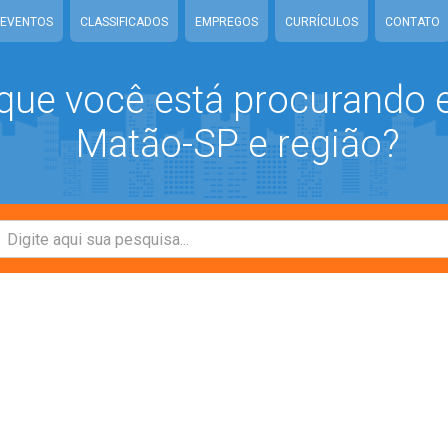
EVENTOS
CLASSIFICADOS
EMPREGOS
CURRÍCULOS
CONTATO
que você está procurando
Matão-SP e região?