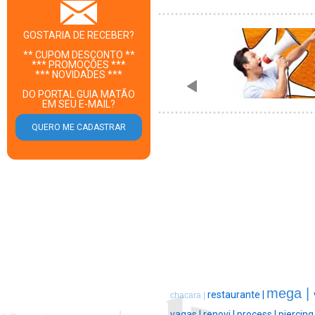
GOSTARIA DE RECEBER?
** CUPOM DESCONTO **
*** PROMOÇÕES ***
*** NOVIDADES ***
DO PORTAL GUIA MATÃO
EM SEU E-MAIL?
mega |
restaurante |
chacara |
vagas |
renovi |
process |
piercing