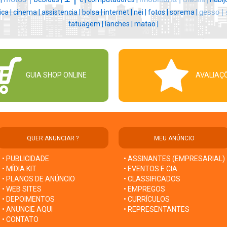
chacara |
ica |
cinema |
assistencia |
bolsa |
internet |
nei |
fotos |
sorema |
gesso |
tatuagem |
lanches |
matao |
GUIA SHOP ONLINE
AVALIAÇ
QUER ANUNCIAR ?
MEU ANÚNCIO
• PUBLICIDADE
• ASSINANTES (EMPRESARIAL)
• MÍDIA KIT
• EVENTOS E CIA
• PLANOS DE ANÚNCIO
• CLASSIFICADOS
• WEB SITES
• EMPREGOS
• DEPOIMENTOS
• CURRÍCULOS
• ANUNCIE AQUI
• REPRESENTANTES
• CONTATO