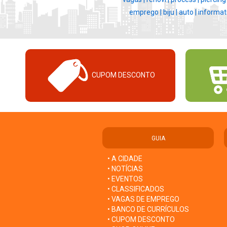
emprego |
biju |
auto |
informat
CUPOM DESCONTO
GUIA
• A CIDADE
• NOTÍCIAS
• EVENTOS
• CLASSIFICADOS
• VAGAS DE EMPREGO
• BANCO DE CURRÍCULOS
• CUPOM DESCONTO