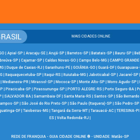
MAIS CIDADES ONLINE
-GO
|
Apiaí-SP
|
Aracaju-SE
|
Arujá-SP
|
Barretos-SP
|
Batatais-SP
|
Bauru-SP
|
Be
breúva-SP
|
Cajamar-SP
|
Caldas Novas-GO
|
Campo Belo-MG
|
CAMPO GRANDE
MG
|
Duque de Caxias-RJ
|
Garanhuns-PE
|
GOIÂNIA-GO
|
Guará-DF
|
Guarapuava
MG
|
Itaquaquecetuba-SP
|
Itaqui-RS
|
Ituiutaba-MG
|
Jaboticabal-SP
|
Jacareí-SP
|
Medianeira-PR
|
Mirassol-SP
|
Mococa-SP
|
Monte Alto-SP
|
Morro Agudo-SP
|
SP
|
Piracicaba-SP
|
Pirassununga-SP
|
PORTO ALEGRE-RS
|
Porto Seguro-BA
|
P
P
|
SALVADOR-BA
|
Samambaia-DF
|
Santa Maria-RS
|
Santos-SP
|
São Bernard
Campos-SP
|
São José do Rio Preto-SP
|
São Paulo (Itaquera)-SP
|
São Pedro-SP
guatinga-DF
|
Taiobeiras-MG
|
Tangará da Serra-MT
|
Tarauacá-AC
|
TERESINA-PI
ES
|
Volta Redonda-RJ
|
REDE DE FRANQUIA - GUIA CIDADE ONLINE ® - UNIDADE: Matão-SP