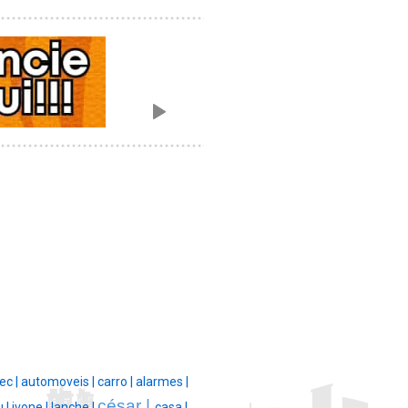
ec |
automoveis |
carro |
alarmes |
césar |
u |
ivone |
lanche |
casa |