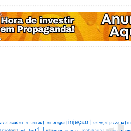
injeçao |
vivo |
academia |
carros |
|
empregos |
cerveja |
pizzaria |
m
1 |
motos |
imobiliaria |
 |
bebidas |
c |
computadores |
nabij