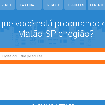
EVENTOS
CLASSIFICADOS
EMPREGOS
CURRÍCULOS
CONTATO
que você está procurando
Matão-SP e região?