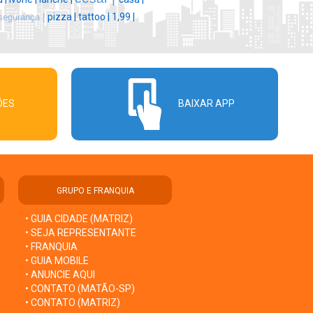
pizza |
tattoo |
1,99 |
segurança |
ÕES
BAIXAR APP
GRUPO E FRANQUIA
• GUIA CIDADE (MATRIZ)
• SEJA REPRESENTANTE
• FRANQUIA
• GUIA MOBILE
• ANUNCIE AQUI
• CONTATO (MATÃO-SP)
• CONTATO (MATRIZ)