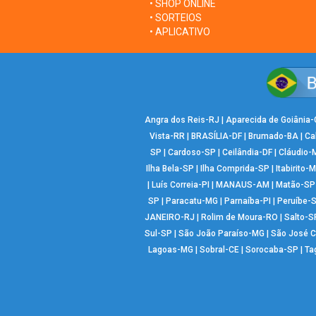
• SHOP ONLINE
• SORTEIOS
• APLICATIVO
Angra dos Reis-RJ
|
Aparecida de Goiânia
Vista-RR
|
BRASÍLIA-DF
|
Brumado-BA
|
Ca
SP
|
Cardoso-SP
|
Ceilândia-DF
|
Cláudio-
Ilha Bela-SP
|
Ilha Comprida-SP
|
Itabirito-
|
Luís Correia-PI
|
MANAUS-AM
|
Matão-SP
SP
|
Paracatu-MG
|
Parnaíba-PI
|
Peruíbe-
JANEIRO-RJ
|
Rolim de Moura-RO
|
Salto-S
Sul-SP
|
São João Paraíso-MG
|
São José 
Lagoas-MG
|
Sobral-CE
|
Sorocaba-SP
|
Ta