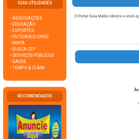
GUIA UTILIDADES
O Portal Guia Matão oferece a você a
• ASSOCIAÇÕES
• EDUCAÇÃO
• ESPORTES
• ENTIDADES/ONGS
• MAPA
• BUSCA CEP
• SERVIÇOS PÚBLICOS
• SAÚDE
• TEMPO & CLIMA
Ár
RECOMENDADOS