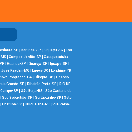
bedouro-SP
|
Bertioga-SP
|
Biguaçu-SC
|
Boa
-MS
|
Campos Jordão-SP
|
Caraguatatuba-
-PR
|
Guariba-SP
|
Guarujá-SP
|
Iguapé-SP
|
|
José Raydan-MG
|
Lages-SC
|
Londrina-PR
Novo Progresso-PA
|
Olímpia-SP
|
Osasco-
raia Grande-SP
|
Ribeirão Preto-SP
|
RIO DE
o Campo-SP
|
São Borja-RS
|
São Caetano do
|
São Sebastião-SP
|
Sertãozinho-SP
|
Sete
|
Ubatuba-SP
|
Uruguaiana-RS
|
Vila Velha-